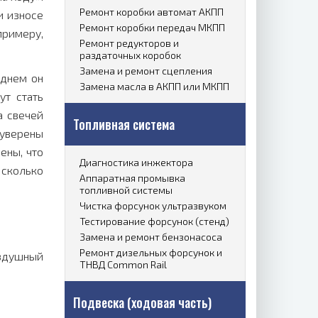
Ремонт коробки автомат АКПП
и износе
Ремонт коробки передач МКПП
примеру,
Ремонт редукторов и
раздаточных коробок
Замена и ремонт сцепления
еднем он
Замена масла в АКПП или МКПП
ут стать
а свечей
Топливная система
 уверены
ены, что
Диагностика инжектора
 сколько
Аппаратная промывка
топливной системы
Чистка форсунок ультразвуком
Тестирование форсунок (стенд)
Замена и ремонт бензонасоса
Ремонт дизельных форсунок и
оздушный
ТНВД Common Rail
Подвеска (ходовая часть)