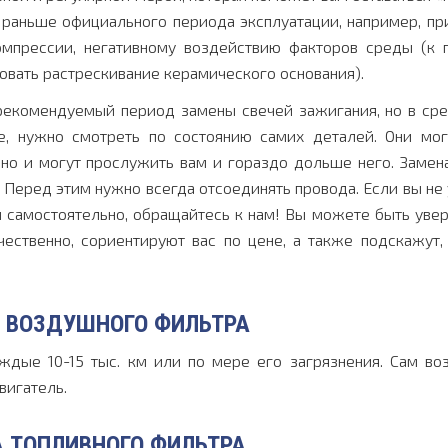
я раньше официального периода эксплуатации, например, пр
мпрессии, негативному воздействию факторов среды (к 
овать растрескивание керамического основания).
 рекомендуемый период замены свечей зажигания, но в ср
е, нужно смотреть по состоянию самих деталей. Они мог
но и могут прослужить вам и гораздо дольше него. Замен
Перед этим нужно всегда отсоединять провода. Если вы не
й самостоятельно, обращайтесь к нам! Вы можете быть увер
ественно, сориентируют вас по цене, а также подскажут,
 ВОЗДУШНОГО ФИЛЬТРА
ждые 10-15 тыс. км или по мере его загрязнения. Сам в
вигатель.
 ТОПЛИВНОГО ФИЛЬТРА